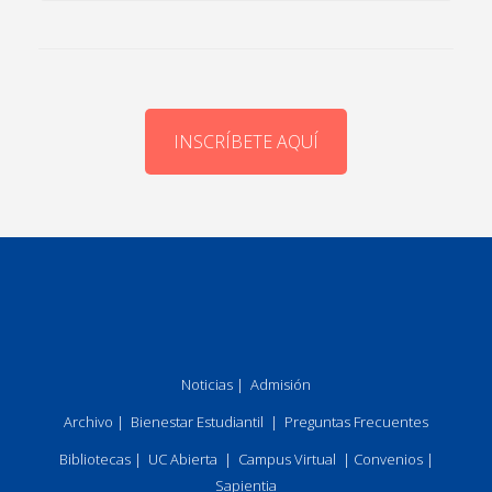
INSCRÍBETE AQUÍ
Noticias
|
Admisión
Archivo
|
Bienestar Estudiantil
|
Preguntas Frecuentes
Bibliotecas
|
UC Abierta
|
Campus Virtual
|
Convenios
|
Sapientia