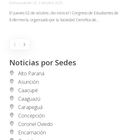
Comunicación UC
,
3 octubre, 2025
C
El jueves 02 de octubre, dio inicio el I Congreso de Estudiantes de
Enfermería, organizado por la Sociedad Científica de…
E
I
Noticias por Sedes
Alto Paraná
Asunción
Caacupé
Caaguazú
Carapeguá
Concepción
Coronel Oviedo
Encarnación