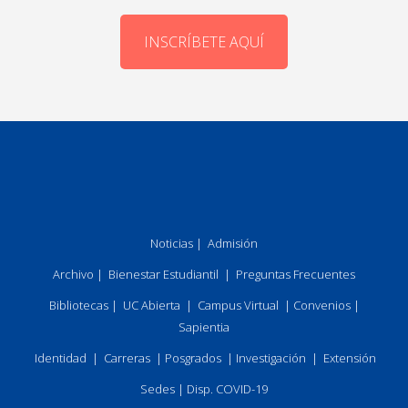
INSCRÍBETE AQUÍ
Noticias
|
Admisión
Archivo
|
Bienestar Estudiantil
|
Preguntas Frecuentes
Bibliotecas
|
UC Abierta
|
Campus Virtual
|
Convenios
|
Sapientia
Identidad
|
Carreras
|
Posgrados
|
Investigación
|
Extensión
Sedes
|
Disp. COVID-19