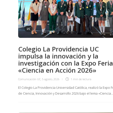
UC
Colegio La Providencia UC
impulsa la innovación y la
investigación con la Expo Feria
«Ciencia en Acción 2026»
Comunicación UC
,
5 agosto, 2026
1 min
de lectura
El Colegio La Providencia Universidad Católica, realizó la Expo F
de Ciencia, Innovación y Desarrollo 2026 bajo el lema «Ciencia