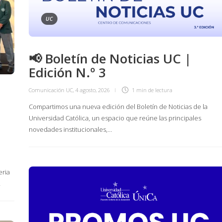
UC
📢 Boletín de Noticias UC |
Edición N.º 3
Comunicación UC
,
4 agosto, 2026
1 min
de lectura
Compartimos una nueva edición del Boletín de Noticias de la
Universidad Católica, un espacio que reúne las principales
novedades institucionales,…
eria
…