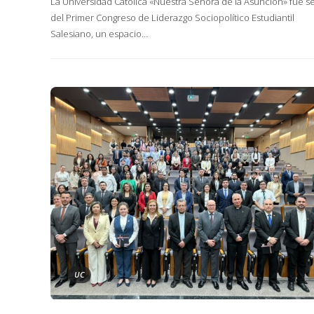
La Universidad Católica «Nuestra Señora de la Asunción» fue s
del Primer Congreso de Liderazgo Sociopolítico Estudiantil
Salesiano, un espacio…
UC