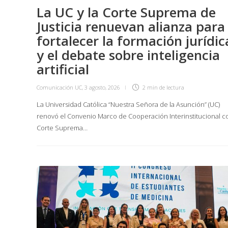
La UC y la Corte Suprema de
Justicia renuevan alianza para
fortalecer la formación jurídic
y el debate sobre inteligencia
artificial
Comunicación UC
,
3 agosto, 2026
2 min
de lectura
La Universidad Católica “Nuestra Señora de la Asunción” (UC)
renovó el Convenio Marco de Cooperación Interinstitucional co
Corte Suprema…