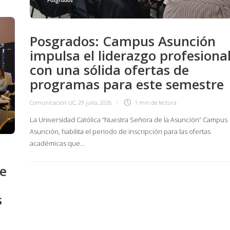
Posgrados: Campus Asunción
impulsa el liderazgo profesiona
con una sólida ofertas de
programas para este semestre
Comunicación UC
,
29 julio, 2026
1 min
de lectura
La Universidad Católica “Nuestra Señora de la Asunción” Campus
Asunción, habilita el periodo de inscripción para las ofertas
académicas que…
de
s