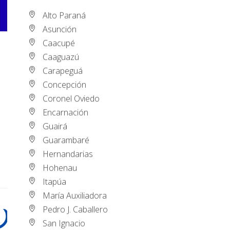
Alto Paraná
Asunción
Caacupé
Caaguazú
Carapeguá
Concepción
Coronel Oviedo
Encarnación
Guairá
Guarambaré
Hernandarias
Hohenau
Itapúa
María Auxiliadora
Pedro J. Caballero
San Ignacio