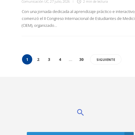
Comunicación UC
,
27 julio, 2026
2 min
de lectura
Con una jornada dedicada al aprendizaje práctico e interactivo
comenzó el II Congreso Internacional de Estudiantes de Medic
(CIEM), organizado…
1
2
3
4
…
30
SIGUIENTE