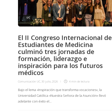
UC
El II Congreso Internacional de
Estudiantes de Medicina
culminó tres jornadas de
formación, liderazgo e
inspiración para los futuros
médicos
Comunicación UC
,
30 julio, 2026
4 min
de lectura
Bajo el lema «Inspiración que transforma vocaciones», la
Universidad Católica «Nuestra Señora de la Asunción» llevó
adelante con éxito el…