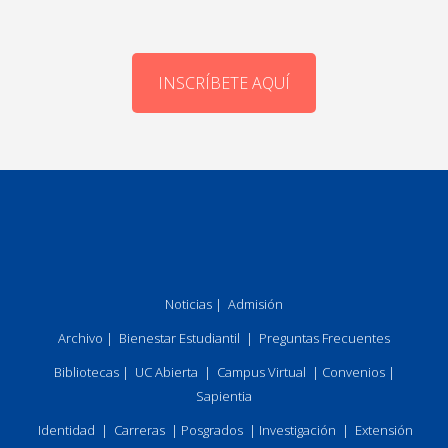
INSCRÍBETE AQUÍ
Noticias
|
Admisión
Archivo
|
Bienestar Estudiantil
|
Preguntas Frecuentes
Bibliotecas
|
UC Abierta
|
Campus Virtual
|
Convenios
|
Sapientia
Identidad
|
Carreras
|
Posgrados
|
Investigación
|
Extensión