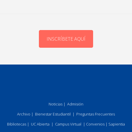
INSCRÍBETE AQUÍ
Noticias
|
Admisión
Archivo
|
Bienestar Estudiantil
|
Preguntas Frecuentes
Bibliotecas
|
UC Abierta
|
Campus Virtual
|
Convenios
|
Sapientia