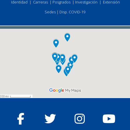
Identidad
|
Carreras
|
Posgrados
|
Investigación
|
Extensión
Sedes
|
Disp. COVID-19