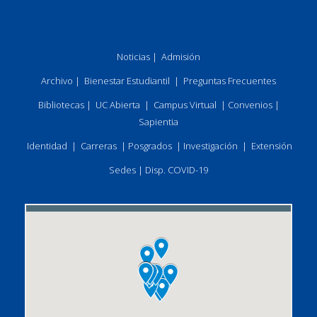
Noticias
|
Admisión
Archivo
|
Bienestar Estudiantil
|
Preguntas Frecuentes
Bibliotecas
|
UC Abierta
|
Campus Virtual
|
Convenios
|
Sapientia
Identidad
|
Carreras
|
Posgrados
|
Investigación
|
Extensión
Sedes
|
Disp. COVID-19