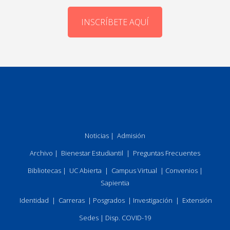
INSCRÍBETE AQUÍ
Noticias
|
Admisión
Archivo
|
Bienestar Estudiantil
|
Preguntas Frecuentes
Bibliotecas
|
UC Abierta
|
Campus Virtual
|
Convenios
|
Sapientia
Identidad
|
Carreras
|
Posgrados
|
Investigación
|
Extensión
Sedes
|
Disp. COVID-19