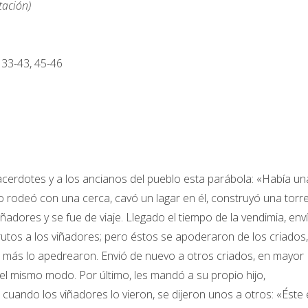
tación)
 33-43, 45-46
acerdotes y a los ancianos del pueblo esta parábola: «Había un
lo rodeó con una cerca, cavó un lagar en él, construyó una torr
 viñadores y se fue de viaje. Llegado el tiempo de la vendimia, env
frutos a los viñadores; pero éstos se apoderaron de los criados,
o más lo apedrearon. Envió de nuevo a otros criados, en mayor
el mismo modo. Por último, les mandó a su propio hijo,
 cuando los viñadores lo vieron, se dijeron unos a otros: «Éste 