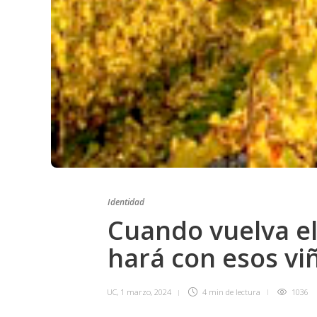
Identidad
Cuando vuelva el
hará con esos vi
UC
,
1 marzo, 2024
4 min
de lectura
1036