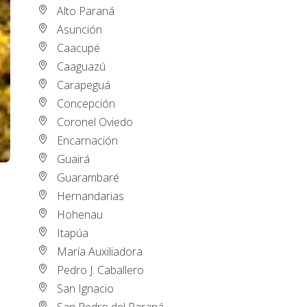
Alto Paraná
Asunción
Caacupé
Caaguazú
Carapeguá
Concepción
Coronel Oviedo
Encarnación
Guairá
Guarambaré
Hernandarias
Hohenau
Itapúa
María Auxiliadora
Pedro J. Caballero
San Ignacio
San Pedro del Paraná