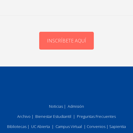
INSCRÍBETE AQUÍ
Noticias
|
Admisión
Archivo
|
Bienestar Estudiantil
|
Preguntas Frecuentes
Bibliotecas
|
UC Abierta
|
Campus Virtual
|
Convenios
|
Sapientia