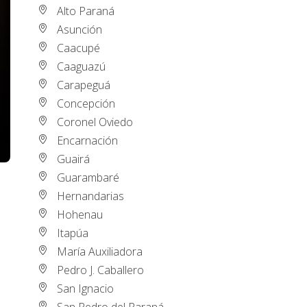
Alto Paraná
Asunción
Caacupé
Caaguazú
Carapeguá
Concepción
Coronel Oviedo
Encarnación
Guairá
Guarambaré
Hernandarias
Hohenau
Itapúa
María Auxiliadora
Pedro J. Caballero
San Ignacio
San Pedro del Paraná