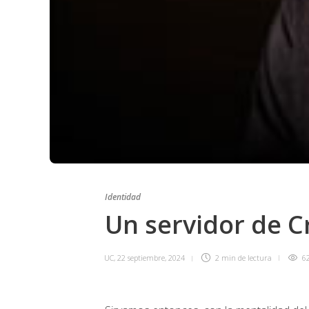
Identidad
Un servidor de C
UC
,
22 septiembre, 2024
2 min
de lectura
6