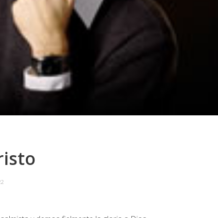
risto
22