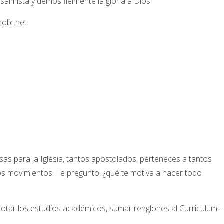
salmista y demos fielmente la gloria a Dios.
olic.net
as para la Iglesia, tantos apostolados, perteneces a tantos
s movimientos. Te pregunto, ¿qué te motiva a hacer todo
notar los estudios académicos, sumar renglones al Curriculum…