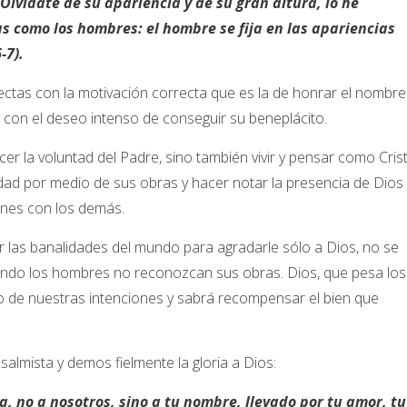
Olvídate de su apariencia y de su gran altura, lo he
s como los hombres: el hombre se fija en las apariencias
-7).
ectas con la motivación correcta que es la de honrar el nombre
 con el deseo intenso de conseguir su beneplácito.
cer la voluntad del Padre, sino también vivir y pensar como Cris
idad por medio de sus obras y hacer notar la presencia de Dios
ones con los demás.
r las banalidades del mundo para agradarle sólo a Dios, no se
 cuando los hombres no reconozcan sus obras. Dios, que pesa los
o de nuestras intenciones y sabrá recompensar el bien que
salmista y demos fielmente la gloria a Dios:
ia, no a nosotros, sino a tu nombre, llevado por tu amor, tu