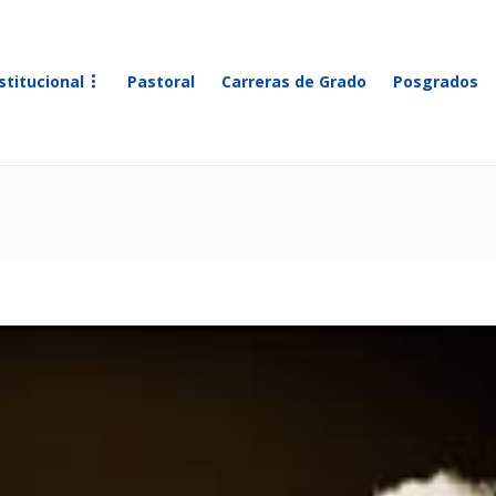
stitucional
Pastoral
Carreras de Grado
Posgrados