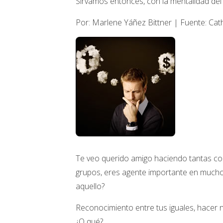
Sirvamos entonces, con la mentalidad del 
Por: Marlene Yáñez Bittner | Fuente: Cath
Te veo querido amigo haciendo tantas cos
grupos, eres agente importante en mucho
aquello?
Reconocimiento entre tus iguales, hacer 
¿O qué?