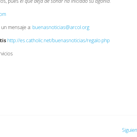
ctos, pues
el que deja de soñar ha iniciado su agonía.
com
a un mensaje a:
buenasnoticias@arcol.org
tis
http://es.catholic.net/buenasnoticias/regalo.php
vicios
Siguie