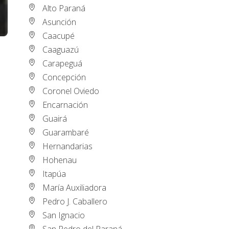
Alto Paraná
Asunción
Caacupé
Caaguazú
Carapeguá
Concepción
Coronel Oviedo
Encarnación
Guairá
Guarambaré
Hernandarias
Hohenau
Itapúa
María Auxiliadora
Pedro J. Caballero
San Ignacio
San Pedro del Paraná