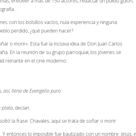
omas, envolver a más de 150 actores, redactar un pulido guión,
tografía…
s con los bolsillos vacíos, nula experiencia y ninguna
eblo perdido, ¿qué pueden hacer?
ar o morir». Esta fue la incisiva idea de Don Juan Carlos
ña. En la reunión de su grupo parroquial, los jóvenes se
dad reinante en el cine moderno.
, así, llena de Evangelio puro
 plata
, decían.
 soltó la frase: Chavales, aquí se trata de soñar o morir
. Y entonces lo imposible fue bautizado con un nombre:
Jesús, e