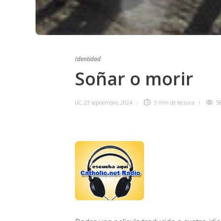
Identidad
Soñar o morir
UC
,
23 septiembre, 2024
3 min
de lectura
5