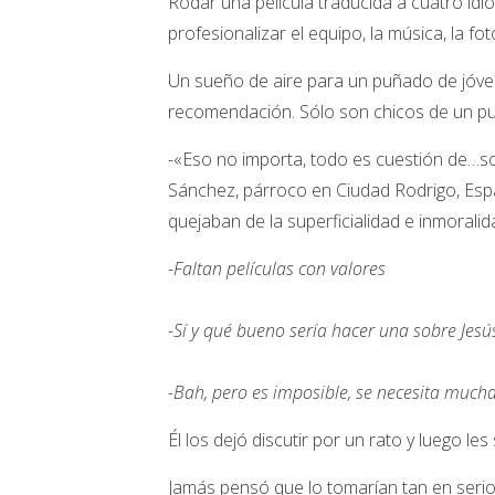
Rodar una película traducida a cuatro idi
profesionalizar el equipo, la música, la fo
Un sueño de aire para un puñado de jóvene
recomendación. Sólo son chicos de un pu
-«Eso no importa, todo es cuestión de…soñ
Sánchez, párroco en Ciudad Rodrigo, Espa
quejaban de la superficialidad e inmorali
-Faltan películas con valores
-Sí y qué bueno sería hacer una sobre Jesús
-Bah, pero es imposible, se necesita mucha
Él los dejó discutir por un rato y luego les
Jamás pensó que lo tomarían tan en serio