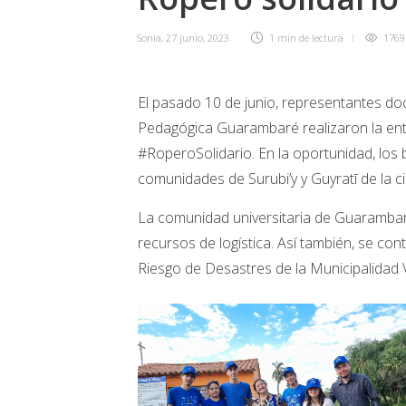
Sonia
,
27 junio, 2023
1 min
de lectura
1769
El pasado 10 de junio, representantes doc
Pedagógica Guarambaré realizaron la ent
#RoperoSolidario. En la oportunidad, los b
comunidades de Surubi’y y Guyratī de la ci
La comunidad universitaria de Guarambar
recursos de logística. Así también, se co
Riesgo de Desastres de la Municipalidad Vi