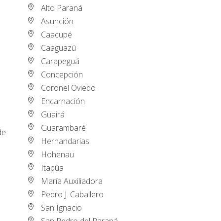
Alto Paraná
Asunción
Caacupé
Caaguazú
Carapeguá
Concepción
Coronel Oviedo
Encarnación
Guairá
Guarambaré
de
Hernandarias
Hohenau
Itapúa
María Auxiliadora
Pedro J. Caballero
San Ignacio
San Pedro del Paraná