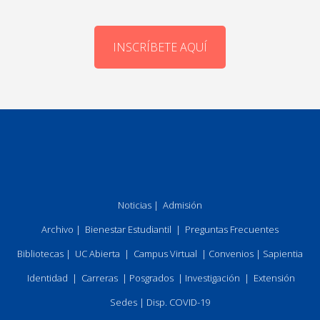
INSCRÍBETE AQUÍ
Noticias
|
Admisión
Archivo
|
Bienestar Estudiantil
|
Preguntas Frecuentes
Bibliotecas
|
UC Abierta
|
Campus Virtual
|
Convenios
|
Sapientia
Identidad
|
Carreras
|
Posgrados
|
Investigación
|
Extensión
Sedes
|
Disp. COVID-19