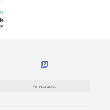
nte
de
ca
Ver resultados