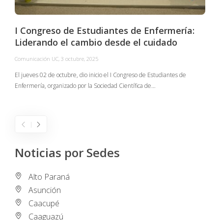
I Congreso de Estudiantes de Enfermería:
Liderando el cambio desde el cuidado
Comunicación UC
,
3 octubre, 2025
C
El jueves 02 de octubre, dio inicio el I Congreso de Estudiantes de
Enfermería, organizado por la Sociedad Científica de…
E
I
Noticias por Sedes
Alto Paraná
Asunción
Caacupé
Caaguazú