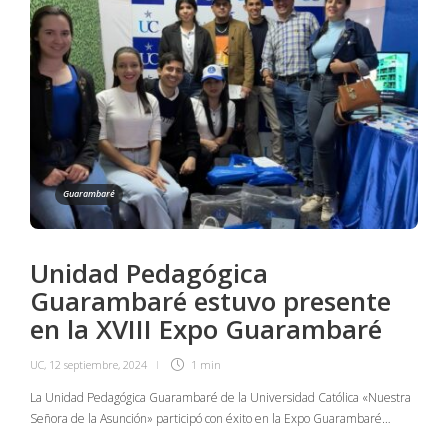
Guarambaré
Unidad Pedagógica
Guarambaré estuvo presente
en la XVIII Expo Guarambaré
UC
,
12 septiembre, 2024
1 min
La Unidad Pedagógica Guarambaré de la Universidad Católica «Nuestra
Señora de la Asunción» participó con éxito en la Expo Guarambaré…