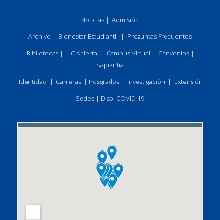
Noticias
|
Admisión
Archivo
|
Bienestar Estudiantil
|
Preguntas Frecuentes
Bibliotecas
|
UC Abierta
|
Campus Virtual
|
Convenios
|
Sapientia
Identidad
|
Carreras
|
Posgrados
|
Investigación
|
Extensión
Sedes
|
Disp. COVID-19