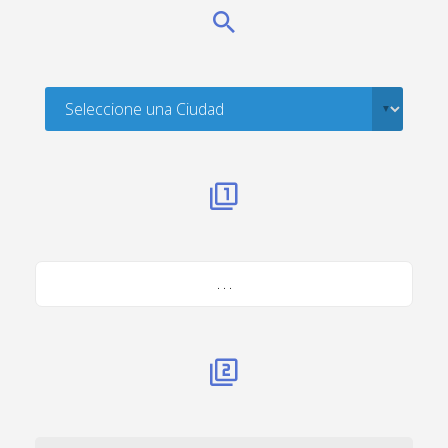
. . .