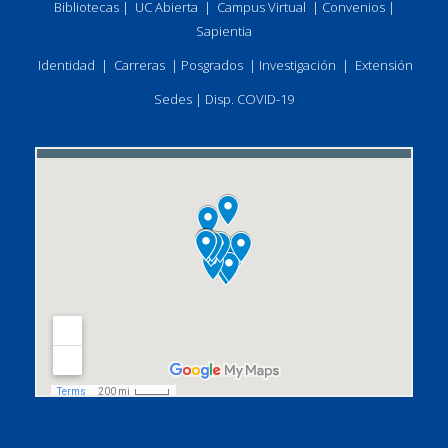
Bibliotecas
|
UC Abierta
|
Campus Virtual
|
Convenios
|
Sapientia
Identidad
|
Carreras
|
Posgrados
|
Investigación
|
Extensión
Sedes
|
Disp. COVID-19