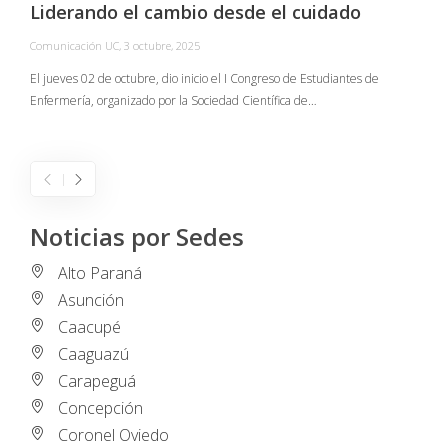
Liderando el cambio desde el cuidado
Comunicación UC
,
3 octubre, 2025
C
El jueves 02 de octubre, dio inicio el I Congreso de Estudiantes de
Enfermería, organizado por la Sociedad Científica de…
E
I
Noticias por Sedes
Alto Paraná
Asunción
Caacupé
Caaguazú
Carapeguá
Concepción
Coronel Oviedo