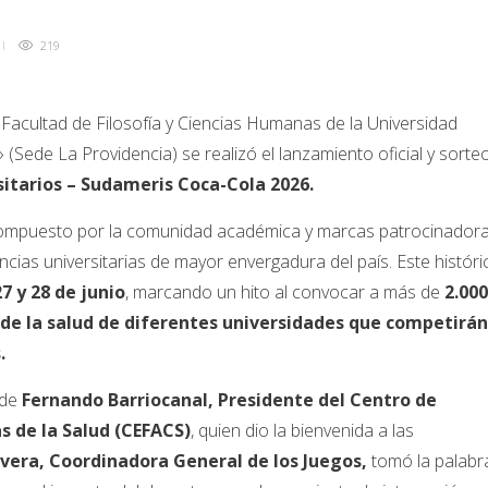
219
a Facultad de Filosofía y Ciencias Humanas de la Universidad
(Sede La Providencia) se realizó el lanzamiento oficial y sorte
itarios – Sudameris Coca-Cola 2026.
compuesto por la comunidad académica y marcas patrocinadora
cias universitarias de mayor envergadura del país. Este históri
27 y 28 de junio
, marcando un hito al convocar a más de
2.000
s de la salud de diferentes universidades que competirán
.
 de
Fernando Barriocanal, Presidente del Centro de
s de la Salud (CEFACS)
, quien dio la bienvenida a las
vera, Coordinadora General de los Juegos,
tomó la palabr