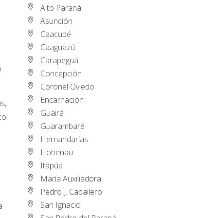
Alto Paraná
Asunción
Caacupé
Caaguazú
Carapeguá
o
Concepción
Coronel Oviedo
Encarnación
s,
Guairá
co
Guarambaré
Hernandarias
Hohenau
Itapúa
María Auxiliadora
Pedro J. Caballero
San Ignacio
a
San Pedro del Paraná