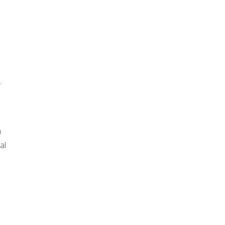
.
a
al