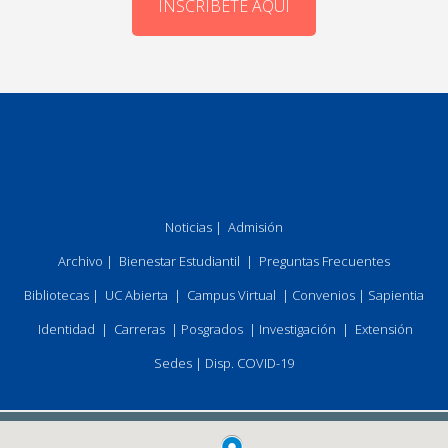
INSCRÍBETE AQUÍ
Noticias
|
Admisión
Archivo
|
Bienestar Estudiantil
|
Preguntas Frecuentes
Bibliotecas
|
UC Abierta
|
Campus Virtual
|
Convenios
|
Sapientia
Identidad
|
Carreras
|
Posgrados
|
Investigación
|
Extensión
Sedes
|
Disp. COVID-19