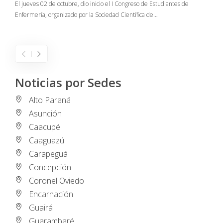
El jueves 02 de octubre, dio inicio el I Congreso de Estudiantes de
Enfermería, organizado por la Sociedad Científica de…
E
I
Noticias por Sedes
Alto Paraná
Asunción
Caacupé
Caaguazú
Carapeguá
Concepción
Coronel Oviedo
Encarnación
Guairá
Guarambaré