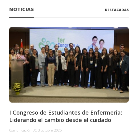
NOTICIAS
DESTACADAS
I Congreso de Estudiantes de Enfermería:
Liderando el cambio desde el cuidado
Comunicación UC
,
3 octubre, 2025
C