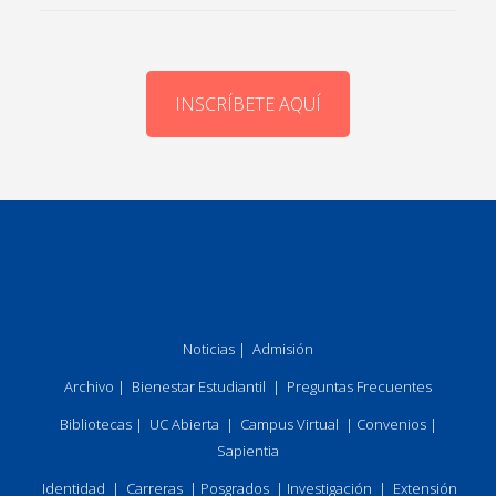
INSCRÍBETE AQUÍ
Noticias
|
Admisión
Archivo
|
Bienestar Estudiantil
|
Preguntas Frecuentes
Bibliotecas
|
UC Abierta
|
Campus Virtual
|
Convenios
|
Sapientia
Identidad
|
Carreras
|
Posgrados
|
Investigación
|
Extensión