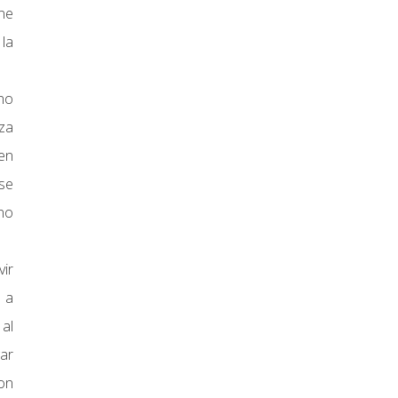
ne
la
 no
nza
 en
se
no
vir
o a
al
gar
on