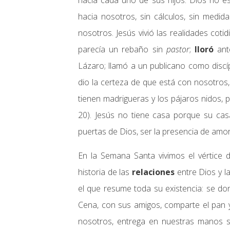
hacia cada uno de sus hijos. Dios no e
hacia nosotros, sin cálculos, sin medid
nosotros. Jesús vivió las realidades coti
parecía un rebaño sin
pastor
;
lloró
ante
Lázaro; llamó a un publicano como discíp
dio la certeza de que está con nosotros,
tienen madrigueras y los pájaros nidos, 
20). Jesús no tiene casa porque su cas
puertas de Dios, ser la presencia de amor
En la Semana Santa vivimos el vértice 
historia de las
relaciones
entre Dios y l
el que resume toda su existencia: se don
Cena, con sus amigos, comparte el pan y 
nosotros, entrega en nuestras manos s