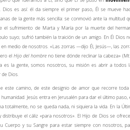
speró que fuéramos a Él, sino que Él se puso en
movimien
a. Dios es así: él da siempre el primer paso, Él se mueve ha
dianas de la gente más sencilla: se conmovió ante la multitud 
 el sufrimiento de Marta y María por la muerte del herma
ulo suyo; sufrió también la traición de un amigo. En Él Dios 
 en medio de nosotros. «Las zorras —dijo Él, Jesús—, las zor
pero el
Hijo del hombre
no tiene dónde reclinar la cabeza» (Mt
a es la gente, somos nosotros, su misión es abrir a todos l
 de Dios.
de este camino, de este designio de amor que recorre toda 
a humanidad. Jesús entra en Jerusalén para dar el último paso,
a totalmente, no se queda nada, ni siquiera la vida. En la Últ
distribuye el cáliz «para nosotros». El Hijo de Dios se ofrec
u Cuerpo y su Sangre para estar siempre con nosotros, pa