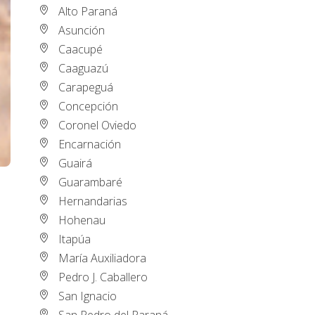
Alto Paraná
Asunción
Caacupé
Caaguazú
Carapeguá
Concepción
Coronel Oviedo
Encarnación
Guairá
Guarambaré
Hernandarias
Hohenau
Itapúa
María Auxiliadora
Pedro J. Caballero
San Ignacio
San Pedro del Paraná