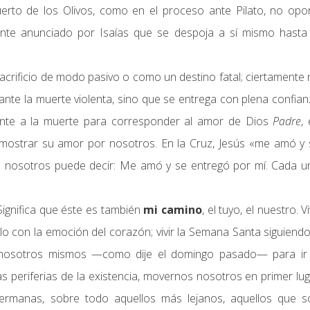
erto de los Olivos, como en el proceso ante Pilato, no opo
iente anunciado por Isaías que se despoja a sí mismo hasta 
acrificio de modo pasivo o como un destino fatal; ciertamente
te la muerte violenta, sino que se entrega con plena confia
ente a la muerte para corresponder al amor de Dios
Padre
,
emostrar su amor por nosotros. En la Cruz, Jesús «me amó y 
e nosotros puede decir: Me amó y se entregó por mí. Cada u
Significa que éste es también
mi camino
, el tuyo, el nuestro. Vi
o con la emoción del corazón; vivir la Semana Santa siguiend
e nosotros mismos —como dije el domingo pasado— para ir 
as periferias de la existencia, movernos nosotros en primer lu
ermanas, sobre todo aquellos más lejanos, aquellos que s