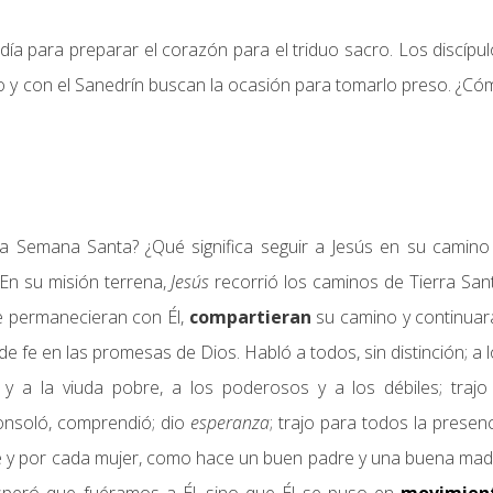
ía para preparar el corazón para el triduo sacro. Los discípu
o y con el Sanedrín buscan la ocasión para tomarlo preso. ¿C
a Semana Santa? ¿Qué significa seguir a Jesús en su camino 
 En su misión terrena,
Jesús
recorrió los caminos de Tierra San
e permanecieran con Él,
compartieran
su camino y continuar
o de fe en las promesas de Dios. Habló a todos, sin distinción; a 
 y a la viuda pobre, a los poderosos y a los débiles; trajo
onsoló, comprendió; dio
esperanza
; trajo para todos la presen
e y por cada mujer, como hace un buen padre y una buena mad