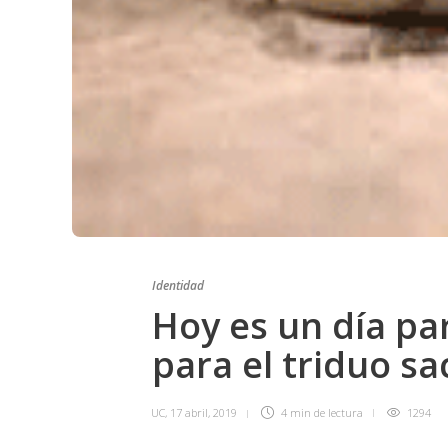
Identidad
Hoy es un día pa
para el triduo sa
UC
,
17 abril, 2019
4 min
de lectura
1294