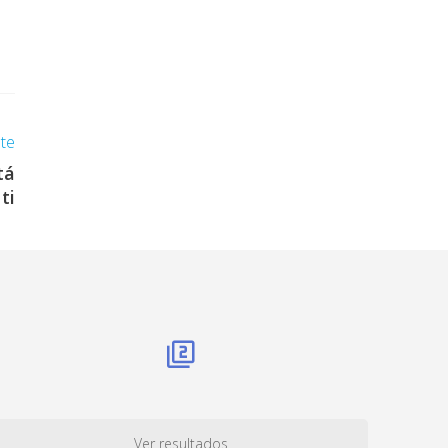
nte
tá
ti
Ver resultados