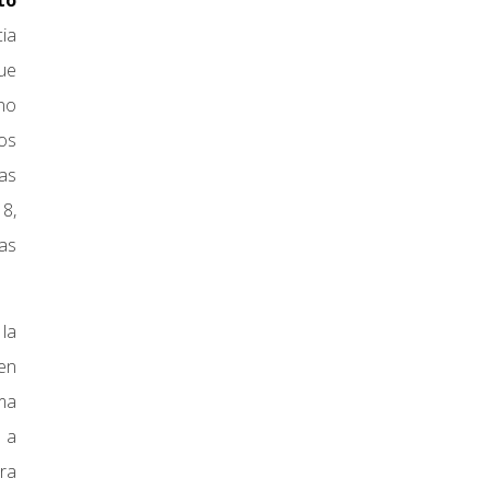
to
cia
que
no
nos
ras
 8,
as
la
 en
ima
e a
ra