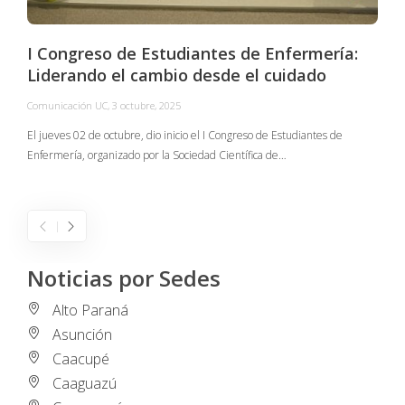
I Congreso de Estudiantes de Enfermería:
Liderando el cambio desde el cuidado
Comunicación UC
,
3 octubre, 2025
C
El jueves 02 de octubre, dio inicio el I Congreso de Estudiantes de
Enfermería, organizado por la Sociedad Científica de…
E
I
Noticias por Sedes
Alto Paraná
Asunción
Caacupé
Caaguazú