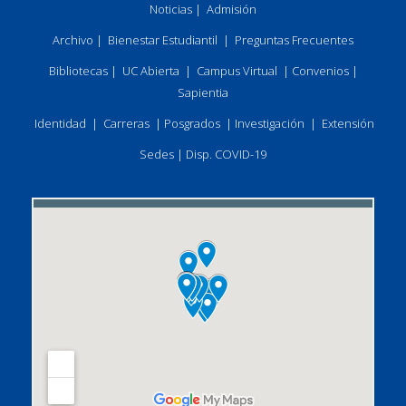
Noticias
|
Admisión
Archivo
|
Bienestar Estudiantil
|
Preguntas Frecuentes
Bibliotecas
|
UC Abierta
|
Campus Virtual
|
Convenios
|
Sapientia
Identidad
|
Carreras
|
Posgrados
|
Investigación
|
Extensión
Sedes
|
Disp. COVID-19