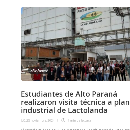
Alto Paraná
Estudiantes de Alto Paraná
realizaron visita técnica a pla
industrial de Lactolanda
UC
,
25 noviembre, 2024
1 min
de lectura
El pasado miércoles 20 de noviembre, los alumnos del 2° Curs