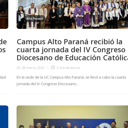
Alto Paraná
de
Campus Alto Paraná recibió la
os
cuarta jornada del IV Congreso
Diocesano de Educación Católic
UC
,
28 marzo, 2025
2 min
de lectura
idad
En la sede de la UC Campus Alto Paraná, se llevó a cabo la cuarta
jornada del IV Congreso Diocesano…