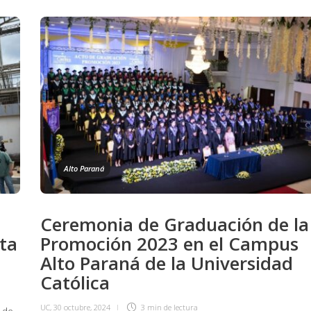
Alto Paraná
Ceremonia de Graduación de la
nta
Promoción 2023 en el Campus
Alto Paraná de la Universidad
Católica
UC
,
30 octubre, 2024
3 min
de lectura
o de