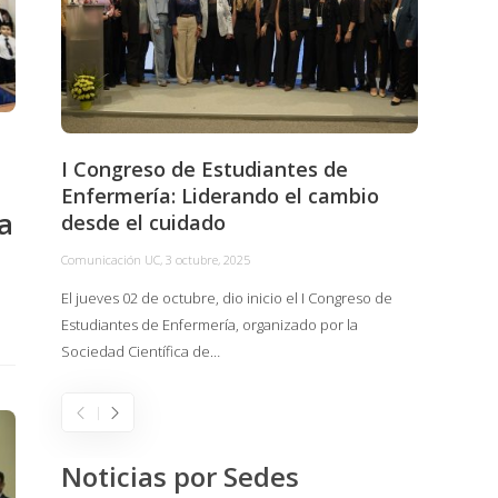
I Congreso de Estudiantes de
Empez
Enfermería: Liderando el cambio
INNO
a
desde el cuidado
Tecno
Comunicación UC
,
3 octubre, 2025
Comunica
El jueves 02 de octubre, dio inicio el I Congreso de
El pasad
Estudiantes de Enfermería, organizado por la
congres
Sociedad Científica de…
Estudia
Noticias por Sedes