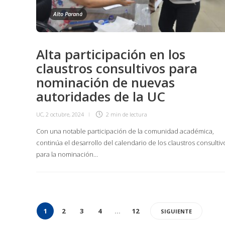
Alto Paraná
Alta participación en los
claustros consultivos para
nominación de nuevas
autoridades de la UC
UC
,
2 octubre, 2024
2 min
de lectura
Con una notable participación de la comunidad académica,
continúa el desarrollo del calendario de los claustros consultiv
para la nominación…
1
2
3
4
…
12
SIGUIENTE