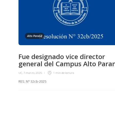
Alto Paraná
Fue designado vice director
general del Campus Alto Para
UC
,
7 marzo, 2025
1 min
de lectura
RES. N° 32cb-2025