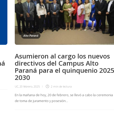
Alto Paraná
Asumieron al cargo los nuevos
ná
directivos del Campus Alto
Paraná para el quinquenio 2025
2030
UC
,
20 febrero, 2025
2 min
de lectura
En la mañana de hoy, 20 de febrero, se llevó a cabo la ceremonia
de toma de juramento y posesión…