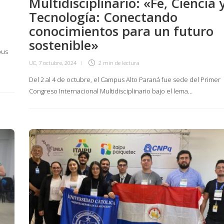
Multidisciplinario: «Fe, Ciencia 
Tecnología: Conectando
conocimientos para un futuro
sostenible»
pus
UC
,
7 octubre, 2024
2 min
de lectura
Del 2 al 4 de octubre, el Campus Alto Paraná fue sede del Primer
Congreso Internacional Multidisciplinario bajo el lema…