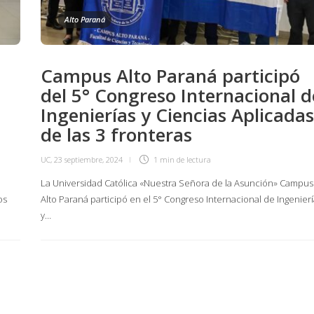
Alto Paraná
Campus Alto Paraná participó
del 5° Congreso Internacional d
Ingenierías y Ciencias Aplicadas
de las 3 fronteras
UC
,
23 septiembre, 2024
1 min
de lectura
La Universidad Católica «Nuestra Señora de la Asunción» Campus
os
Alto Paraná participó en el 5° Congreso Internacional de Ingenierí
y…