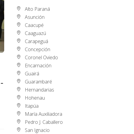
Alto Paraná
Asunción
Caacupé
Caaguazú
Carapeguá
Concepción
Coronel Oviedo
Encarnación
Guairá
-
Guarambaré
Hernandarias
Hohenau
Itapúa
María Auxiliadora
Pedro J. Caballero
San Ignacio