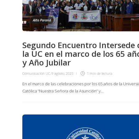
Alto Paraná
Segundo Encuentro Intersede 
la UC en el marco de los 65 añ
y Año Jubilar
Comunicación UC
,
9 agosto, 2025
1 min
de lectura
En el marco de las celebraciones por los 65 años de la Univers
Católica “Nuestra Señora de la Asunción” y…