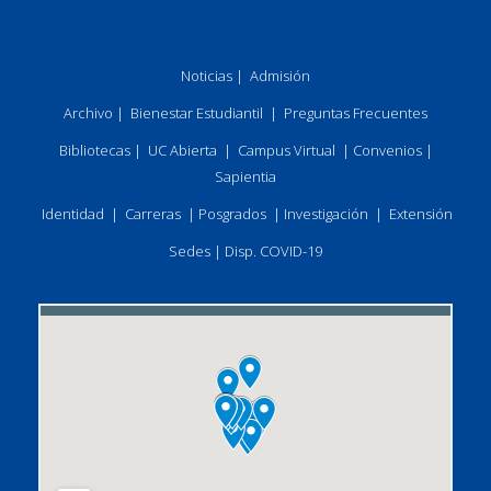
Noticias
|
Admisión
Archivo
|
Bienestar Estudiantil
|
Preguntas Frecuentes
Bibliotecas
|
UC Abierta
|
Campus Virtual
|
Convenios
|
Sapientia
Identidad
|
Carreras
|
Posgrados
|
Investigación
|
Extensión
Sedes
|
Disp. COVID-19