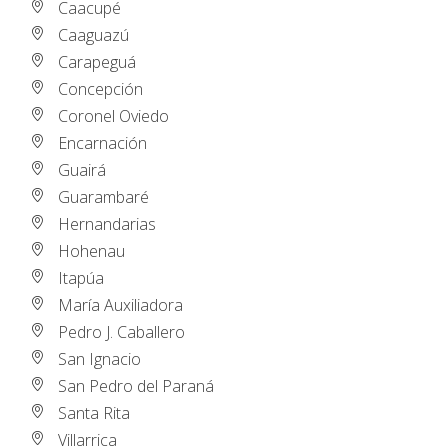
Caacupé
Caaguazú
Carapeguá
Concepción
Coronel Oviedo
Encarnación
Guairá
Guarambaré
Hernandarias
Hohenau
Itapúa
María Auxiliadora
Pedro J. Caballero
San Ignacio
San Pedro del Paraná
Santa Rita
Villarrica