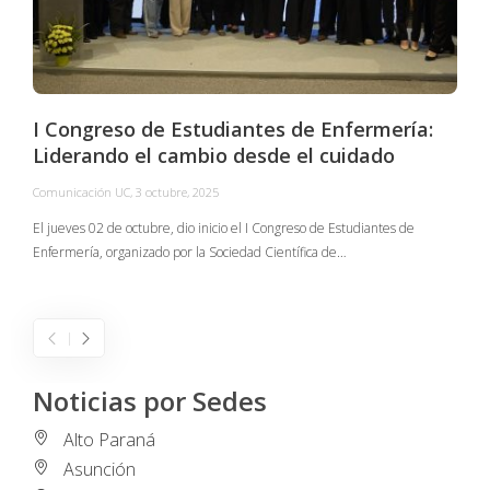
I Congreso de Estudiantes de Enfermería:
Liderando el cambio desde el cuidado
Comunicación UC
,
3 octubre, 2025
C
El jueves 02 de octubre, dio inicio el I Congreso de Estudiantes de
Enfermería, organizado por la Sociedad Científica de…
E
I
Noticias por Sedes
Alto Paraná
Asunción