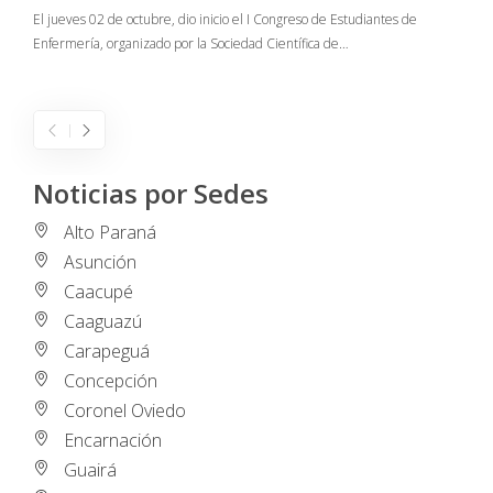
C
El jueves 02 de octubre, dio inicio el I Congreso de Estudiantes de
Enfermería, organizado por la Sociedad Científica de…
E
I
Noticias por Sedes
Alto Paraná
Asunción
Caacupé
Caaguazú
Carapeguá
Concepción
Coronel Oviedo
Encarnación
Guairá