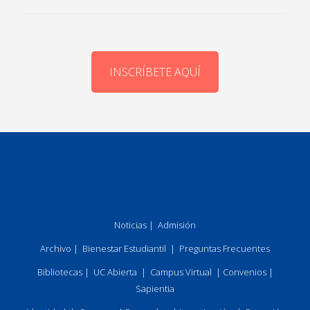
INSCRÍBETE AQUÍ
Noticias
|
Admisión
Archivo
|
Bienestar Estudiantil
|
Preguntas Frecuentes
Bibliotecas
|
UC Abierta
|
Campus Virtual
|
Convenios
|
Sapientia