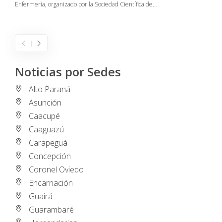
Enfermería, organizado por la Sociedad Científica de…
E
I
Noticias por Sedes
Alto Paraná
Asunción
Caacupé
Caaguazú
Carapeguá
Concepción
Coronel Oviedo
Encarnación
Guairá
Guarambaré