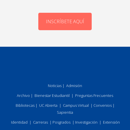
INSCRÍBETE AQUÍ
Noticias
|
Admisión
Archivo
|
Bienestar Estudiantil
|
Preguntas Frecuentes
Bibliotecas
|
UC Abierta
|
Campus Virtual
|
Convenios
|
Sapientia
Identidad
|
Carreras
|
Posgrados
|
Investigación
|
Extensión