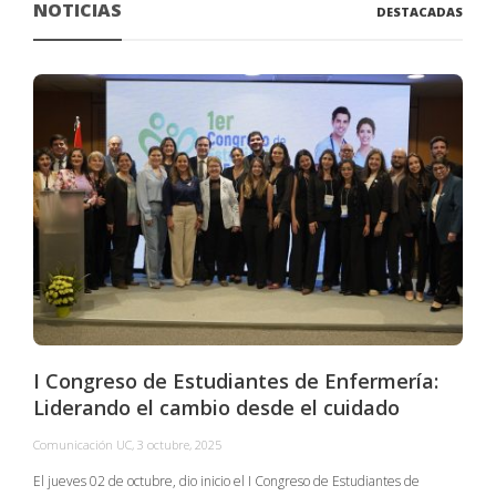
NOTICIAS
DESTACADAS
I Congreso de Estudiantes de Enfermería:
Liderando el cambio desde el cuidado
Comunicación UC
,
3 octubre, 2025
C
El jueves 02 de octubre, dio inicio el I Congreso de Estudiantes de