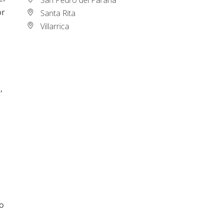
or
Santa Rita
Villarrica
,
do