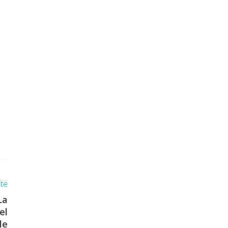
nte
La
el
le