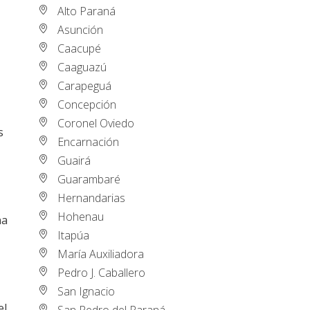
Alto Paraná
Asunción
Caacupé
Caaguazú
Carapeguá
Concepción
Coronel Oviedo
s
Encarnación
Guairá
,
Guarambaré
Hernandarias
Hohenau
na
Itapúa
María Auxiliadora
Pedro J. Caballero
San Ignacio
el
San Pedro del Paraná