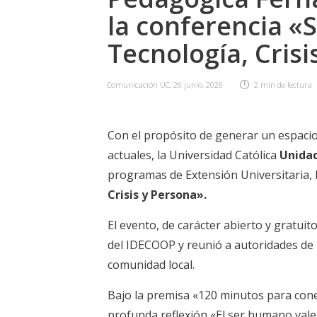
la conferencia 
Tecnología, Crisi
Comunicación UC
,
26 junio, 2026
2 min
de lectura
Con el propósito de generar un espacio 
actuales, la Universidad Católica
Unidad
programas de Extensión Universitaria, l
Crisis y Persona».
El evento, de carácter abierto y gratui
del IDECOOP y reunió a autoridades de 
comunidad local.
Bajo la premisa «120 minutos para con
profunda reflexión
«El ser humano vale