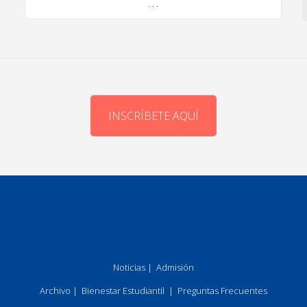
. . .
INSCRÍBETE AQUÍ
Noticias
|
Admisión
Archivo
|
Bienestar Estudiantil
|
Preguntas Frecuentes