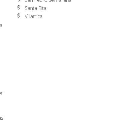
Santa Rita
Villarrica
ca
or
as