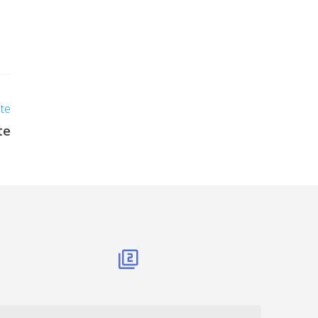
nte
te