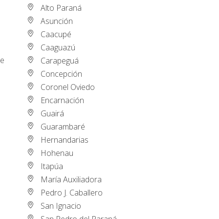
Alto Paraná
Asunción
Caacupé
Caaguazú
de
Carapeguá
Concepción
Coronel Oviedo
Encarnación
Guairá
Guarambaré
Hernandarias
Hohenau
Itapúa
María Auxiliadora
Pedro J. Caballero
San Ignacio
San Pedro del Paraná