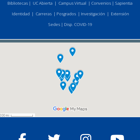
Bibliotecas
|
UC Abierta
|
Campus Virtual
|
Convenios
|
Sapientia
Identidad
|
Carreras
|
Posgrados
|
Investigación
|
Extensión
Sedes
|
Disp. COVID-19