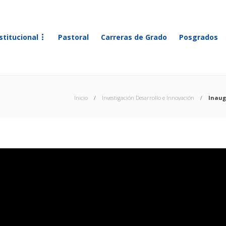
stitucional
Pastoral
Carreras de Grado
Posgrados
Inicio
Investigación Desarrollo e Innovación
Inaug