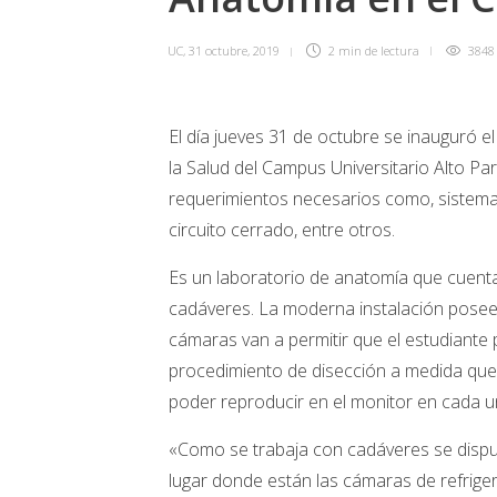
UC
,
31 octubre, 2019
2 min
de lectura
3848
El día jueves 31 de octubre se inauguró 
la Salud del Campus Universitario Alto Pa
requerimientos necesarios como, sistema d
circuito cerrado, entre otros.
Es un laboratorio de anatomía que cuenta
cadáveres. La moderna instalación posee 
cámaras van a permitir que el estudiante 
procedimiento de disección a medida que e
poder reproducir en el monitor en cada un
«Como se trabaja con cadáveres se dispu
lugar donde están las cámaras de refriger