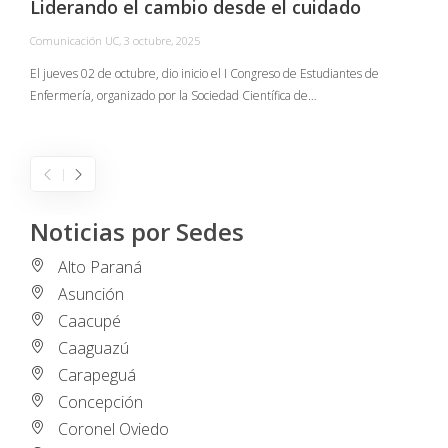
Liderando el cambio desde el cuidado
Comunicación UC
,
3 octubre, 2025
C
El jueves 02 de octubre, dio inicio el I Congreso de Estudiantes de
Enfermería, organizado por la Sociedad Científica de…
E
I
Noticias por Sedes
Alto Paraná
Asunción
Caacupé
Caaguazú
Carapeguá
Concepción
Coronel Oviedo