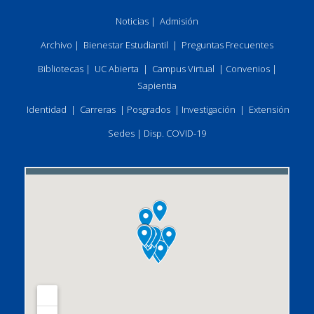
Noticias
|
Admisión
Archivo
|
Bienestar Estudiantil
|
Preguntas Frecuentes
Bibliotecas
|
UC Abierta
|
Campus Virtual
|
Convenios
|
Sapientia
Identidad
|
Carreras
|
Posgrados
|
Investigación
|
Extensión
Sedes
|
Disp. COVID-19