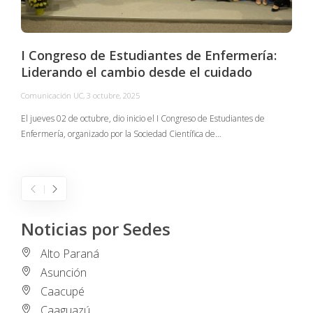
I Congreso de Estudiantes de Enfermería:
Liderando el cambio desde el cuidado
Comunicación UC
,
3 octubre, 2025
C
El jueves 02 de octubre, dio inicio el I Congreso de Estudiantes de
Enfermería, organizado por la Sociedad Científica de…
E
I
Noticias por Sedes
Alto Paraná
Asunción
Caacupé
Caaguazú