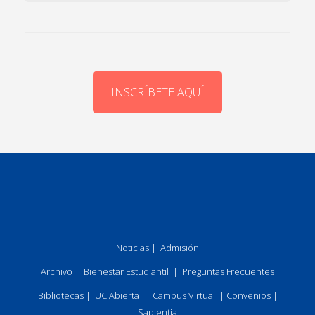
INSCRÍBETE AQUÍ
Noticias
|
Admisión
Archivo
|
Bienestar Estudiantil
|
Preguntas Frecuentes
Bibliotecas
|
UC Abierta
|
Campus Virtual
|
Convenios
|
Sapientia