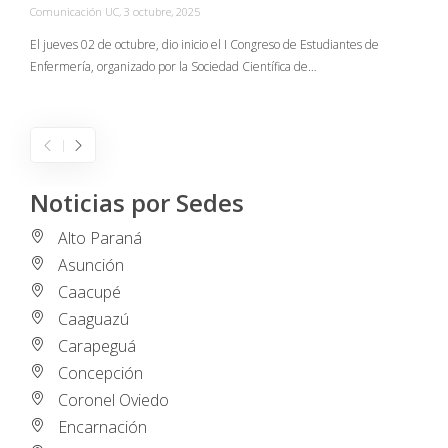
Comunicación UC
,
3 octubre, 2025
C
El jueves 02 de octubre, dio inicio el I Congreso de Estudiantes de
Enfermería, organizado por la Sociedad Científica de…
E
I
Noticias por Sedes
Alto Paraná
Asunción
Caacupé
Caaguazú
Carapeguá
Concepción
Coronel Oviedo
Encarnación