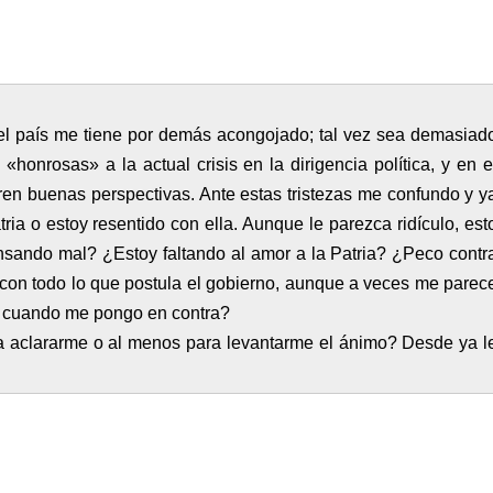
del país me tiene por demás acongojado; tal vez sea demasiad
honrosas» a la actual crisis en la dirigencia política, y en e
en buenas perspectivas. Ante estas tristezas me confundo y y
atria o estoy resentido con ella. Aunque le parezca ridículo, est
nsando mal? ¿Estoy faltando al amor a la Patria? ¿Peco contr
ar con todo lo que postula el gobierno, aunque a veces me parec
o cuando me pongo en contra?
ra aclararme o al menos para levantarme el ánimo? Desde ya l