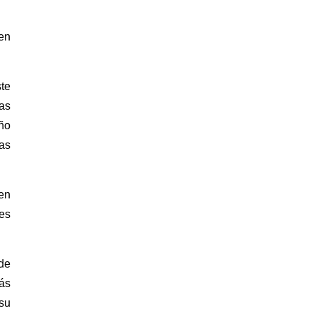
(en
te
ias
ño
sas
 en
 es
 de
ás
 su