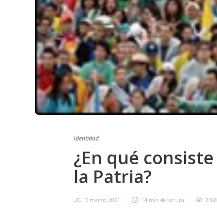
Identidad
¿En qué consiste
la Patria?
UC
,
15 marzo, 2021
14 min
de lectura
2568