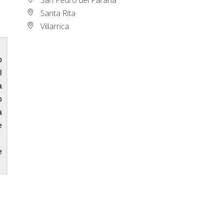
Santa Rita
Villarrica
o
l
a
o
a
e
e