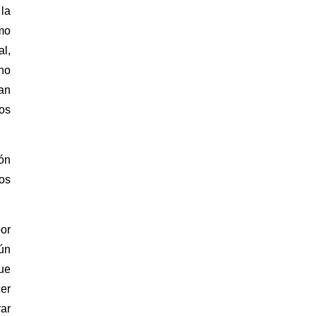
la
mo
al,
 no
ían
ros
ión
os
por
gún
que
er
rar