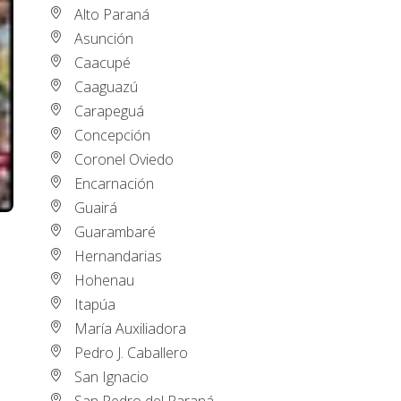
Alto Paraná
Asunción
Caacupé
Caaguazú
Carapeguá
Concepción
Coronel Oviedo
Encarnación
Guairá
Guarambaré
Hernandarias
Hohenau
Itapúa
María Auxiliadora
Pedro J. Caballero
San Ignacio
San Pedro del Paraná