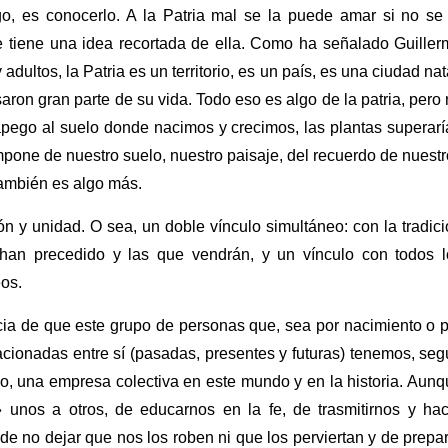
o, es conocerlo. A la Patria mal se la puede amar si no se 
e tiene una idea recortada de ella. Como ha señalado Guiller
dultos, la Patria es un territorio, es un país, es una ciudad nat
ron gran parte de su vida. Todo eso es algo de la patria, pero
l apego al suelo donde nacimos y crecimos, las plantas superar
mpone de nuestro suelo, nuestro paisaje, del recuerdo de nuest
también es algo más.
n y unidad. O sea, un doble vínculo simultáneo: con la tradic
 han precedido y las que vendrán, y un vínculo con todos l
os.
cia de que este grupo de personas que, sea por nacimiento o 
lacionadas entre sí (pasadas, presentes y futuras) tenemos, se
no, una empresa colectiva en este mundo y en la historia. Aun
unos a otros, de educarnos en la fe, de trasmitirnos y hac
de no dejar que nos los roben ni que los perviertan y de prepa