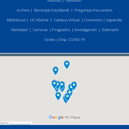
Noticias
|
Admisión
Archivo
|
Bienestar Estudiantil
|
Preguntas Frecuentes
Bibliotecas
|
UC Abierta
|
Campus Virtual
|
Convenios
|
Sapientia
Identidad
|
Carreras
|
Posgrados
|
Investigación
|
Extensión
Sedes
|
Disp. COVID-19