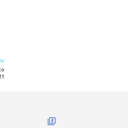
nte
co
21