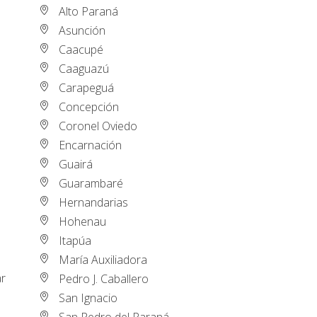
Alto Paraná
Asunción
Caacupé
Caaguazú
Carapeguá
Concepción
Coronel Oviedo
Encarnación
Guairá
Guarambaré
Hernandarias
Hohenau
Itapúa
María Auxiliadora
ar
Pedro J. Caballero
San Ignacio
San Pedro del Paraná