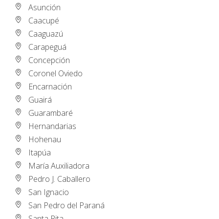
Asunción
Caacupé
Caaguazú
Carapeguá
Concepción
Coronel Oviedo
Encarnación
Guairá
Guarambaré
Hernandarias
Hohenau
Itapúa
María Auxiliadora
Pedro J. Caballero
San Ignacio
San Pedro del Paraná
Santa Rita