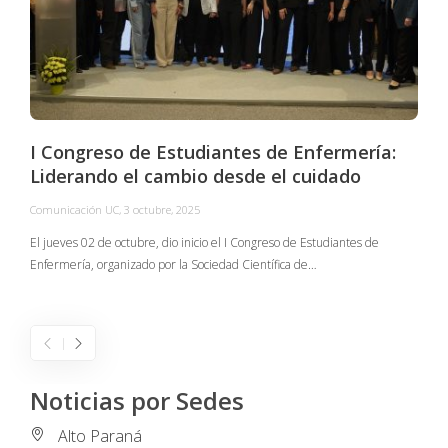
I Congreso de Estudiantes de Enfermería:
Liderando el cambio desde el cuidado
Comunicación UC
,
3 octubre, 2025
C
El jueves 02 de octubre, dio inicio el I Congreso de Estudiantes de
Enfermería, organizado por la Sociedad Científica de…
E
I
Noticias por Sedes
Alto Paraná