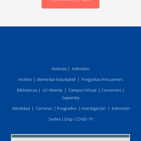
Noticias
|
Admisión
Archivo
|
Bienestar Estudiantil
|
Preguntas Frecuentes
Bibliotecas
|
UC Abierta
|
Campus Virtual
|
Convenios
|
Sapientia
Identidad
|
Carreras
|
Posgrados
|
Investigación
|
Extensión
Sedes
|
Disp. COVID-19