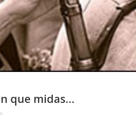
on que midas…
88