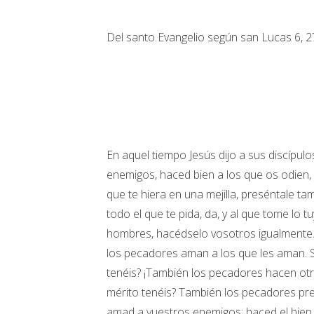
Del santo Evangelio según san Lucas 6, 2
En aquel tiempo Jesús dijo a sus discípul
enemigos, haced bien a los que os odien, 
que te hiera en una mejilla, preséntale tamb
todo el que te pida, da, y al que tome lo 
hombres, hacédselo vosotros igualmente. 
los pecadores aman a los que les aman. Si
tenéis? ¡También los pecadores hacen otro 
mérito tenéis? También los pecadores pre
amad a vuestros enemigos; haced el bien,