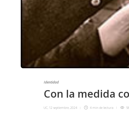
Identidad
Con la medida c
UC
,
12 septiembre, 2024
4 min
de lectura
5