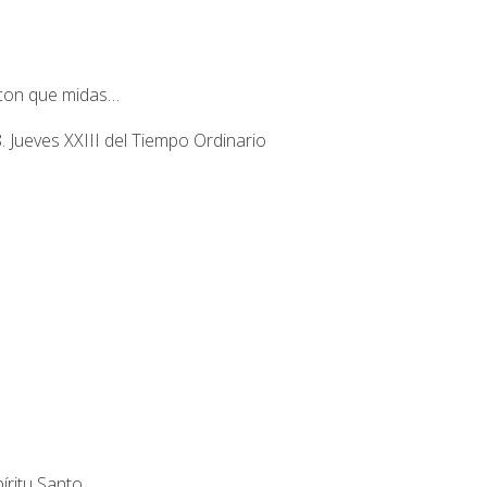
con que midas…
 Jueves XXIII del Tiempo Ordinario
íritu Santo.