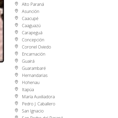
Alto Paraná
Asunción
Caacupé
Caaguazú
Carapeguá
Concepción
Coronel Oviedo
Encarnación
Guairá
Guarambaré
Hernandarias
Hohenau
Itapúa
María Auxiliadora
Pedro J. Caballero
San Ignacio
San Pedro del Paraná