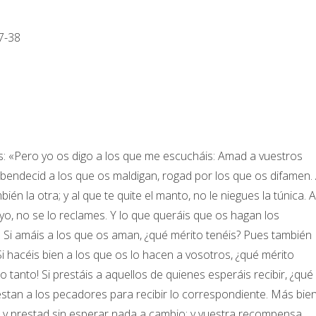
7-38
os: «Pero yo os digo a los que me escucháis: Amad a vuestros
bendecid a los que os maldigan, rogad por los que os difamen. 
ién la otra; y al que te quite el manto, no le niegues la túnica. A
tuyo, no se lo reclames. Y lo que queráis que os hagan los
Si amáis a los que os aman, ¿qué mérito tenéis? Pues también
 hacéis bien a los que os lo hacen a vosotros, ¿qué mérito
tanto! Si prestáis a aquellos de quienes esperáis recibir, ¿qué
stan a los pecadores para recibir lo correspondiente. Más bien
 y prestad sin esperar nada a cambio; y vuestra recompensa