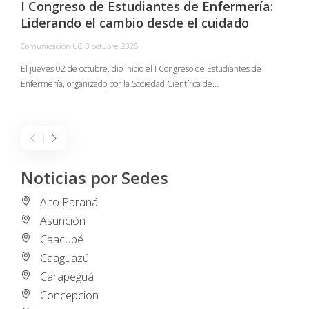
I Congreso de Estudiantes de Enfermería:
Liderando el cambio desde el cuidado
Comunicación UC
,
3 octubre, 2025
C
El jueves 02 de octubre, dio inicio el I Congreso de Estudiantes de
Enfermería, organizado por la Sociedad Científica de…
E
I
Noticias por Sedes
Alto Paraná
Asunción
Caacupé
Caaguazú
Carapeguá
Concepción