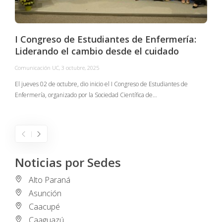
I Congreso de Estudiantes de Enfermería:
Liderando el cambio desde el cuidado
Comunicación UC
,
3 octubre, 2025
C
El jueves 02 de octubre, dio inicio el I Congreso de Estudiantes de
Enfermería, organizado por la Sociedad Científica de…
E
I
Noticias por Sedes
Alto Paraná
Asunción
Caacupé
Caaguazú