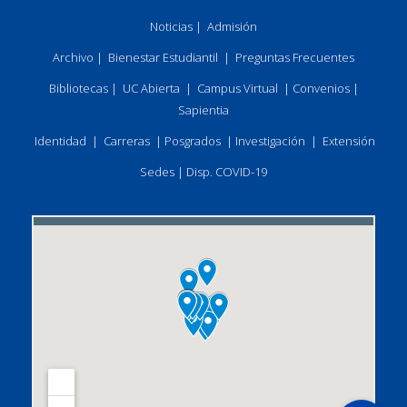
Noticias
|
Admisión
Archivo
|
Bienestar Estudiantil
|
Preguntas Frecuentes
Bibliotecas
|
UC Abierta
|
Campus Virtual
|
Convenios
|
Sapientia
Identidad
|
Carreras
|
Posgrados
|
Investigación
|
Extensión
Sedes
|
Disp. COVID-19