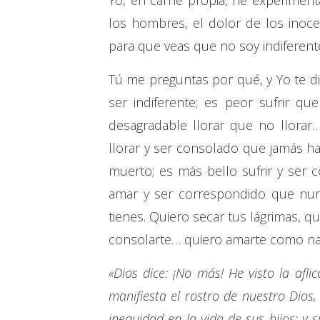
Yo, en carne propia, he experimentad
los hombres, el dolor de los inoc
para que veas que no soy indiferent
Tú me preguntas por qué, y Yo te di
ser indiferente; es peor sufrir q
desagradable llorar que no llor
llorar y ser consolado que jamás ha
muerto; es más bello sufrir y ser
amar y ser correspondido que nu
tienes. Quiero secar tus lágrimas, qu
consolarte… quiero amarte como na
«Dios dice: ¡No más! He visto la afli
manifiesta el rostro de nuestro Dios, 
inequidad en la vida de sus hijos; y s