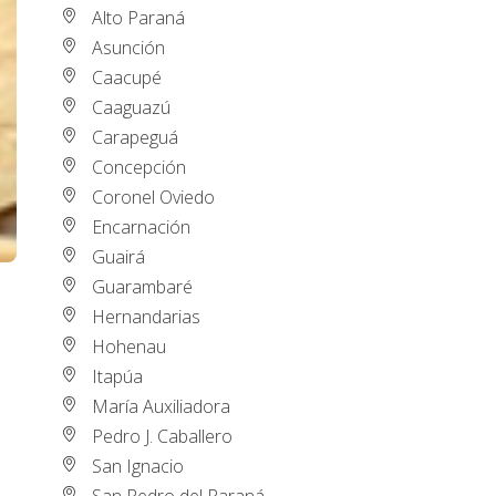
Alto Paraná
Asunción
Caacupé
Caaguazú
Carapeguá
Concepción
Coronel Oviedo
Encarnación
Guairá
Guarambaré
Hernandarias
Hohenau
Itapúa
María Auxiliadora
Pedro J. Caballero
San Ignacio
San Pedro del Paraná