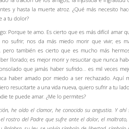
o la traición de los amigos, la injusticia e ingratitud 
entes y hasta la muerte atroz. ¿Qué más necesito hac
e a tu dolor?
go: Porque te amo. Es cierto que es más difícil amar q
ue no sufrir; nos da más miedo morir que vivir; es m
ar… pero también es cierto que es mucho más hermo
ber llorado; es mejor morir y resucitar que nunca hab
 consolado que jamás haber sufrido… es mil veces mej
nca haber amado por miedo a ser rechazado. Aquí 
iero resucitarte a una vida nueva, quiero sufrir a tu lado
die te puede amar. ¿Me lo permites?
cción, he oído el clamor, he conocido su angustia. Y ahí 
el rostro del Padre que sufre ante el dolor, el maltrato, 
u Palabra, su ley, se volvía símbolo de libertad, símbolo 