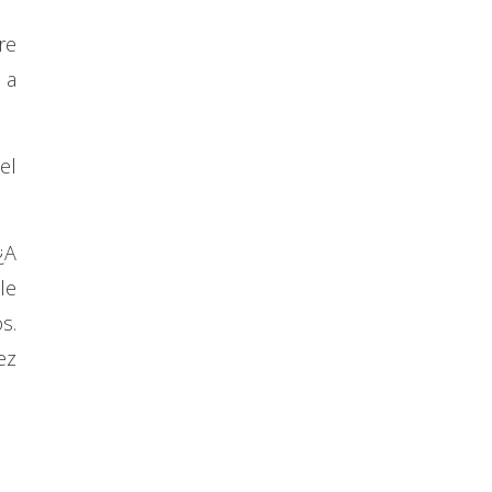
re
 a
el
¿A
le
s.
ez