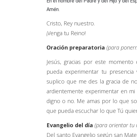
En el nombre del Padre y del Hijo y del Esp
Amén.
Cristo, Rey nuestro.
¡Venga tu Reino!
Oración preparatoria
(para ponerm
Jesús, gracias por este momento 
pueda experimentar tu presencia v
suplico que me des la gracia de n
ardientemente experimentar en mi v
digno o no. Me amas por lo que soy
que pueda escuchar lo que Tú quier
Evangelio del día
(para orientar tu
Del santo Evangelio según san Mate