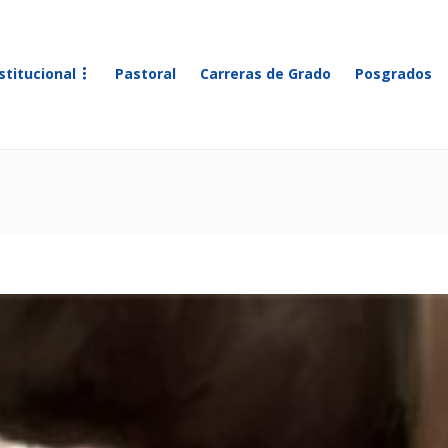
stitucional
Pastoral
Carreras de Grado
Posgrados