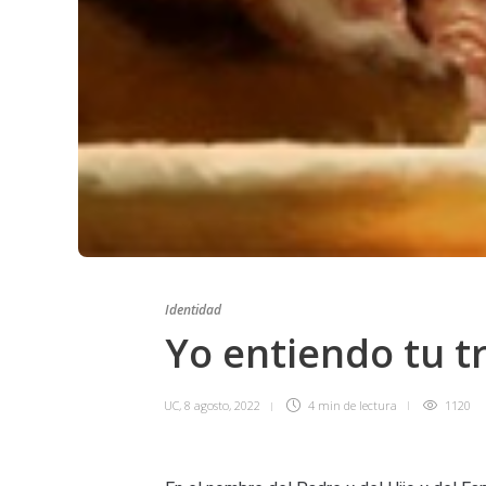
Identidad
Yo entiendo tu tr
UC
,
8 agosto, 2022
4 min
de lectura
1120