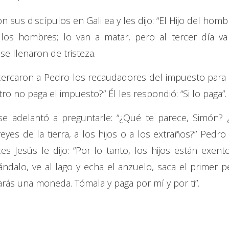
 sus discípulos en Galilea y les dijo: “El Hijo del homb
os hombres; lo van a matar, pero al tercer día va
 se llenaron de tristeza.
cercaron a Pedro los recaudadores del impuesto para 
ro no paga el impuesto?” Él les respondió: “Si lo paga”.
 se adelantó a preguntarle: “¿Qué te parece, Simón? 
yes de la tierra, a los hijos o a los extraños?” Pedro 
es Jesús le dijo: “Por lo tanto, los hijos están exento
ndalo, ve al lago y echa el anzuelo, saca el primer p
arás una moneda. Tómala y paga por mí y por ti”.