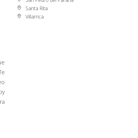
Santa Rita
Villarrica
ue
Te
eo
oy
ra