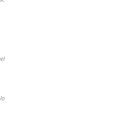
el
lo