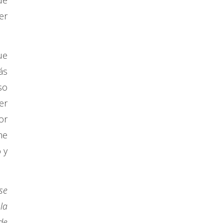
de
er
ue
ás
so
er
or
me
 y
se
la
de