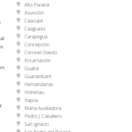
Alto Paraná
Asunción
Caacupé
a
Caaguazú
Carapeguá
al
Concepción
os
Coronel Oviedo
Encarnación
en
Guairá
Guarambaré
Hernandarias
Hohenau
Itapúa
y
María Auxiliadora
Pedro J. Caballero
San Ignacio
San Pedro del Paraná