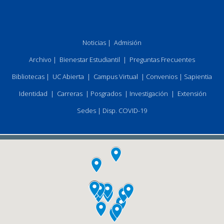
Noticias
|
Admisión
Archivo
|
Bienestar Estudiantil
|
Preguntas Frecuentes
Bibliotecas
|
UC Abierta
|
Campus Virtual
|
Convenios
|
Sapientia
Identidad
|
Carreras
|
Posgrados
|
Investigación
|
Extensión
Sedes
|
Disp. COVID-19