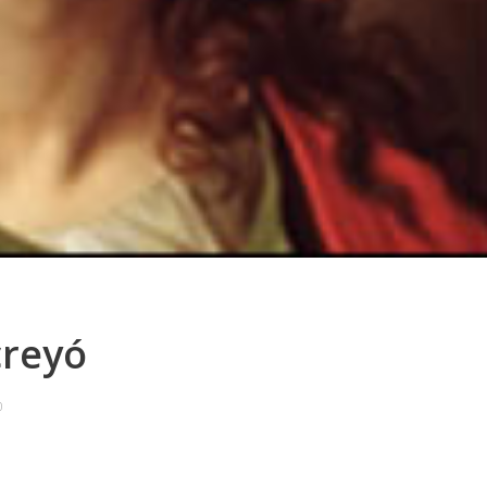
creyó
0