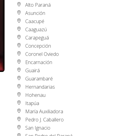
Alto Paraná
Asunción
Caacupé
Caaguazú
Carapeguá
Concepción
Coronel Oviedo
Encarnación
Guairá
Guarambaré
Hernandarias
Hohenau
Itapúa
María Auxiliadora
Pedro J. Caballero
San Ignacio
San Pedro del Paraná