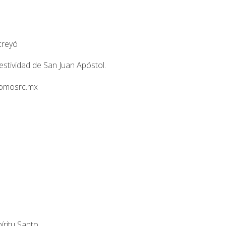
creyó
estividad de San Juan Apóstol.
 somosrc.mx
íritu Santo.