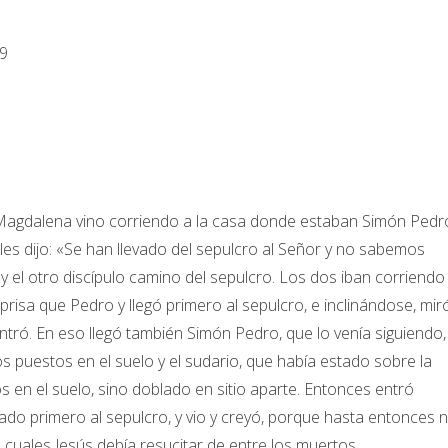
-9
 Magdalena vino corriendo a la casa donde estaban Simón Pedr
y les dijo: «Se han llevado del sepulcro al Señor y no sabemos
 el otro discípulo camino del sepulcro. Los dos iban corriendo
aprisa que Pedro y llegó primero al sepulcro, e inclinándose, mir
ntró. En eso llegó también Simón Pedro, que lo venía siguiendo,
os puestos en el suelo y el sudario, que había estado sobre la
s en el suelo, sino doblado en sitio aparte. Entonces entró
egado primero al sepulcro, y vio y creyó, porque hasta entonces 
 cuales Jesús debía resucitar de entre los muertos.