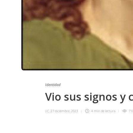
Identidad
Vio sus signos y 
UC
,
27 diciembre, 2023
4 min
de lectura
71