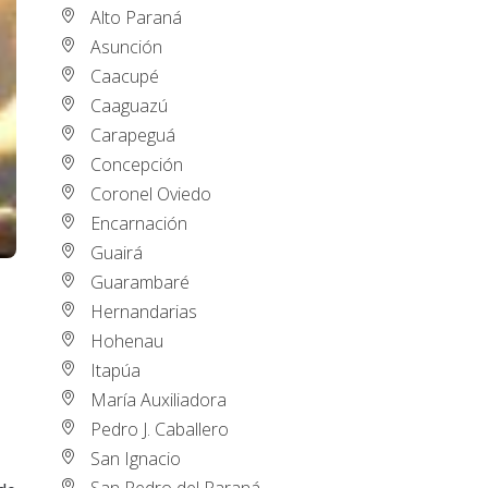
Alto Paraná
Asunción
Caacupé
Caaguazú
Carapeguá
Concepción
Coronel Oviedo
Encarnación
Guairá
Guarambaré
Hernandarias
Hohenau
Itapúa
María Auxiliadora
Pedro J. Caballero
San Ignacio
San Pedro del Paraná