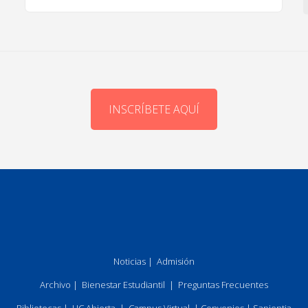
INSCRÍBETE AQUÍ
Noticias
|
Admisión
Archivo
|
Bienestar Estudiantil
|
Preguntas Frecuentes