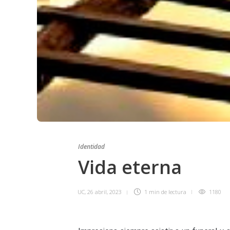
Identidad
Vida eterna
UC
,
26 abril, 2023
1 min
de lectura
1180