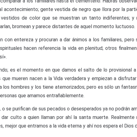
 acompañar a los familiares hasta el cementerio. Habrás observ
al acontecimiento; gente vestida de negro que llora por la part
estidos de color que se muestran un tanto indiferentes; y 
arlan, bromean y parece distantes de aquel momento luctuoso.
n con entereza y procuran a dar ánimos a los familiares, pero 
spirituales hacen referencia la vida en plenitud; otros finalme
sí».
ndo; es el momento en que damos el salto de lo provisional a
os que mueren nacen a la Vida verdadera y empiezan a disfrutar
a los hombres y los tiene atemorizados; pero es sólo un fanta
s personas que amamos entrañablemente.
s, o se purifican de sus pecados o desesperados ya no podrán a
n, dar culto a quien llaman por ahí la santa muerte. Realmente
ejor que entramos a la vida eterna y ahí nos espera el Dios 