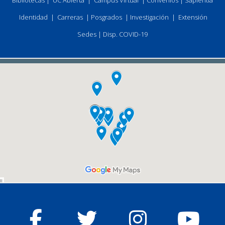
Bibliotecas
|
UC Abierta
|
Campus Virtual
|
Convenios
|
Sapientia
Identidad
|
Carreras
|
Posgrados
|
Investigación
|
Extensión
Sedes
|
Disp. COVID-19