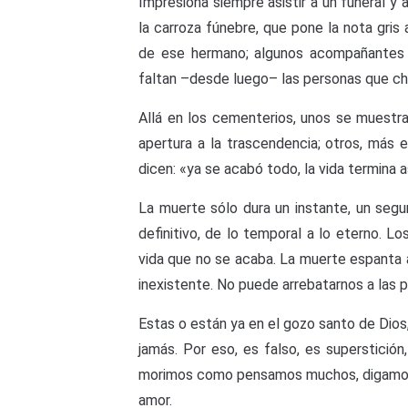
Impresiona siempre asistir a un funeral y
la carroza fúnebre, que pone la nota gris 
de ese hermano; algunos acompañantes v
faltan –desde luego– las personas que ch
Allá en los cementerios, unos se muestra
apertura a la trascendencia; otros, más e
dicen: «ya se acabó todo, la vida termina a
La muerte sólo dura un instante, un segu
definitivo, de lo temporal a lo eterno. L
vida que no se acaba. La muerte espanta 
inexistente. No puede arrebatarnos a la
Estas o están ya en el gozo santo de Dio
jamás. Por eso, es falso, es superstició
morimos como pensamos muchos, digamos, m
amor.