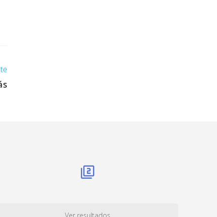
nte
ás
Ver resultados