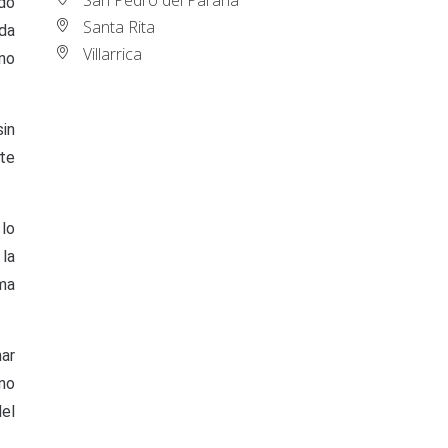
ado
Santa Rita
ida
Villarrica
no
sin
nte
 lo
 la
sma
mar
 no
del