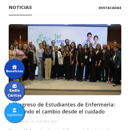
NOTICIAS
DESTACADAS
Beneficios
Radio
Cáritas
I Congreso de Estudiantes de Enfermería:
Liderando el cambio desde el cuidado
Sapientia
Comunicación UC
,
3 octubre, 2025
C