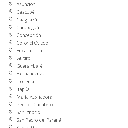
Asunción
Caacupé
Caaguazú
Carapeguá
Concepción
Coronel Oviedo
Encarnación
Guairá
Guarambaré
Hernandarias
Hohenau
Itapúa
María Auxiliadora
Pedro J. Caballero
San Ignacio
San Pedro del Paraná
Santa Rita