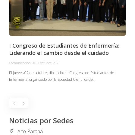
I Congreso de Estudiantes de Enfermería:
Liderando el cambio desde el cuidado
Comunicación UC
,
3 octubre, 2025
C
El jueves 02 de octubre, dio inicio el I Congreso de Estudiantes de
Enfermería, organizado por la Sociedad Científica de…
E
I
Noticias por Sedes
Alto Paraná