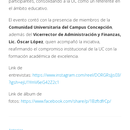
participantes, consolidando a la UC como un referente en
el ámbito educativo.
El evento contó con la presencia de miembros de la
Comunidad Universitaria del Campus Concepción
,
además del
Vicerrector de Administración y Finanzas,
Lic. Óscar López
, quien acompañó la iniciativa,
reafirmando el compromiso institucional de la UC con la
formación académica de excelencia.
Link de
entrevistas:
https://www.instagram.com/reel/DORGRsJjs03/
?igsh=ejU1YmV6eG42Z2c1
Link de álbum de
fotos:
https://www.facebook.com/share/p/1BzftdfrCp/