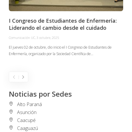
I Congreso de Estudiantes de Enfermería:
Liderando el cambio desde el cuidado
Comunicación UC
,
3 octubre, 2025
C
El jueves 02 de octubre, dio inicio el I Congreso de Estudiantes de
Enfermería, organizado por la Sociedad Científica de…
E
I
Noticias por Sedes
Alto Paraná
Asunción
Caacupé
Caaguazú