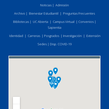
Noticias
|
Admisión
Archivo
|
Bienestar Estudiantil
|
Preguntas Frecuentes
Bibliotecas
|
UC Abierta
|
Campus Virtual
|
Convenios
|
Sapientia
Identidad
|
Carreras
|
Posgrados
|
Investigación
|
Extensión
Sedes
|
Disp. COVID-19