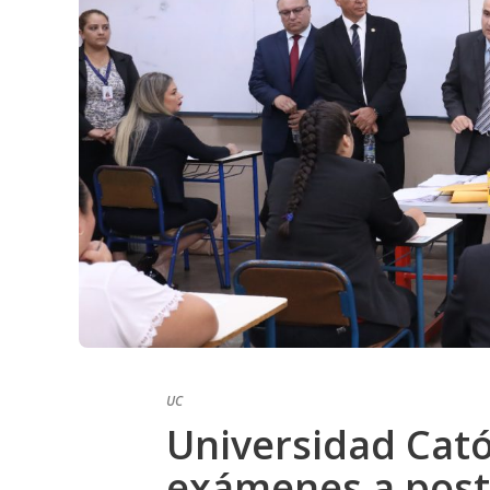
UC
Universidad Cató
exámenes a postu