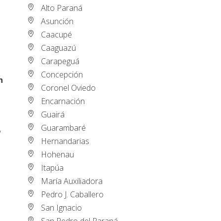
Alto Paraná
Asunción
Caacupé
Caaguazú
Carapeguá
Concepción
n
Coronel Oviedo
Encarnación
Guairá
Guarambaré
,
Hernandarias
Hohenau
Itapúa
María Auxiliadora
Pedro J. Caballero
San Ignacio
San Pedro del Paraná