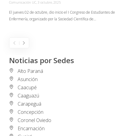
Comunicación UC
,
3 octubre, 2025
C
El jueves 02 de octubre, dio inicio el I Congreso de Estudiantes de
Enfermería, organizado por la Sociedad Científica de…
E
I
Noticias por Sedes
Alto Paraná
Asunción
Caacupé
Caaguazú
Carapeguá
Concepción
Coronel Oviedo
Encarnación