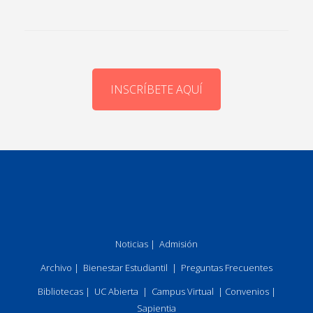
INSCRÍBETE AQUÍ
Noticias
|
Admisión
Archivo
|
Bienestar Estudiantil
|
Preguntas Frecuentes
Bibliotecas
|
UC Abierta
|
Campus Virtual
|
Convenios
|
Sapientia