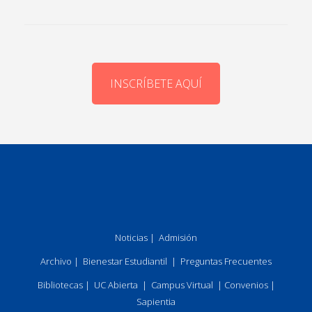
INSCRÍBETE AQUÍ
Noticias
|
Admisión
Archivo
|
Bienestar Estudiantil
|
Preguntas Frecuentes
Bibliotecas
|
UC Abierta
|
Campus Virtual
|
Convenios
|
Sapientia