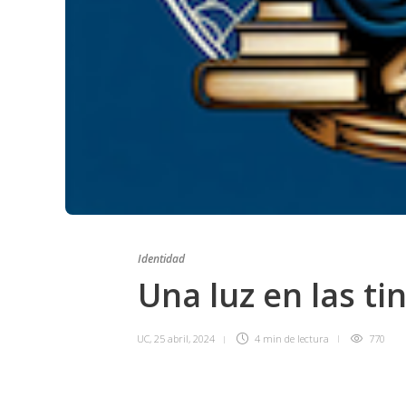
Identidad
Una luz en las ti
UC
,
25 abril, 2024
4 min
de lectura
770