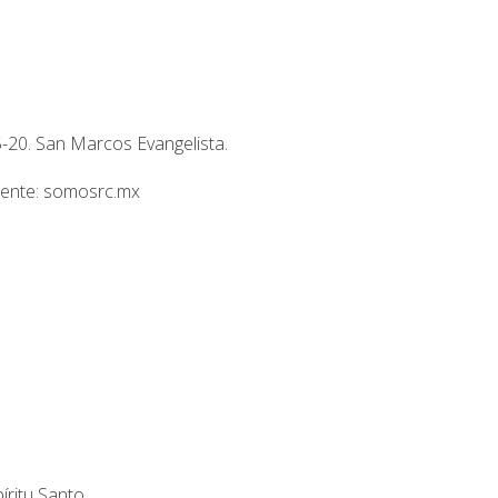
s
-20. San Marcos Evangelista.
Fuente: somosrc.mx
íritu Santo.