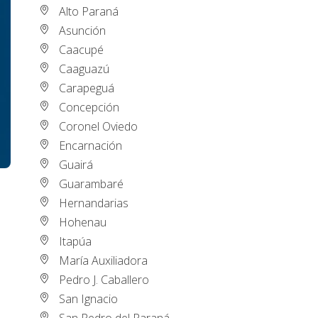
Alto Paraná
Asunción
Caacupé
Caaguazú
Carapeguá
Concepción
Coronel Oviedo
Encarnación
Guairá
Guarambaré
Hernandarias
Hohenau
Itapúa
María Auxiliadora
Pedro J. Caballero
San Ignacio
San Pedro del Paraná