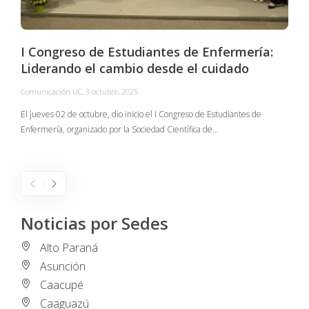
I Congreso de Estudiantes de Enfermería:
Liderando el cambio desde el cuidado
Comunicación UC
,
3 octubre, 2025
C
El jueves 02 de octubre, dio inicio el I Congreso de Estudiantes de
Enfermería, organizado por la Sociedad Científica de…
E
I
Noticias por Sedes
Alto Paraná
Asunción
Caacupé
Caaguazú