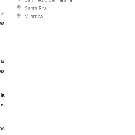
Santa Rita
el
Villarrica
es
la
as
y
la
os
los