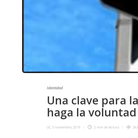
Identidad
Una clave para la
haga la voluntad
UC
,
5 noviembre, 2019
2 min
de lectura
26