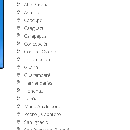
Alto Paraná
Asunción
Caacupé
Caaguazú
Carapeguá
Concepción
Coronel Oviedo
Encarnación
Guairá
Guarambaré
Hernandarias
Hohenau
Itapúa
María Auxiliadora
Pedro J. Caballero
San Ignacio
San Pedro del Paraná