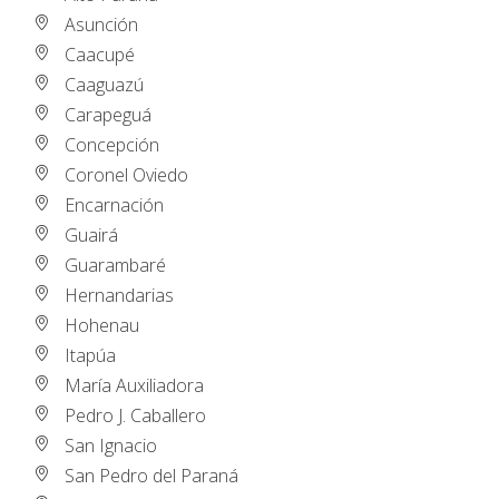
Asunción
Caacupé
Caaguazú
Carapeguá
Concepción
Coronel Oviedo
Encarnación
Guairá
Guarambaré
Hernandarias
Hohenau
Itapúa
María Auxiliadora
Pedro J. Caballero
San Ignacio
San Pedro del Paraná