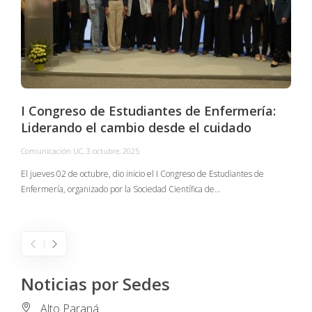
I Congreso de Estudiantes de Enfermería:
Liderando el cambio desde el cuidado
Comunicación UC
,
3 octubre, 2025
C
El jueves 02 de octubre, dio inicio el I Congreso de Estudiantes de
Enfermería, organizado por la Sociedad Científica de…
E
I
Noticias por Sedes
Alto Paraná