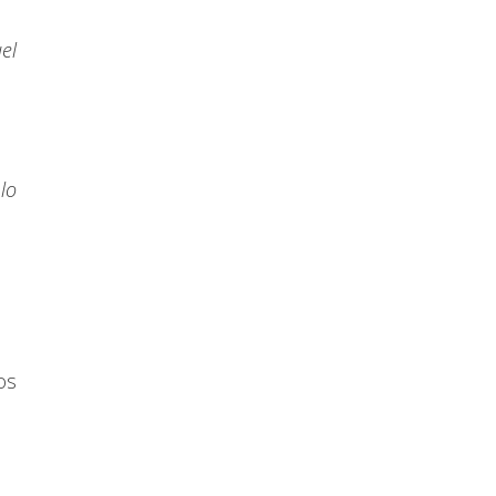
el
lo
os