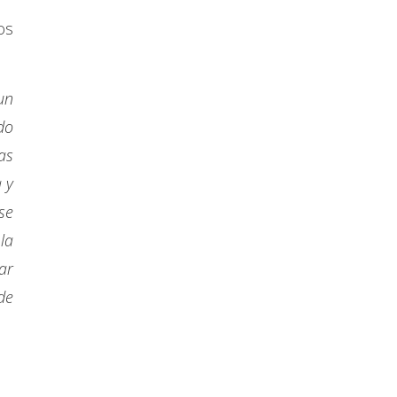
os
un
do
as
 y
se
la
ar
de