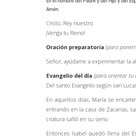
En el nombre del Padre y del Hijo y del Esp
Amén.
Cristo, Rey nuestro.
¡Venga tu Reino!
Oración preparatoria
(para ponerm
Señor, ayúdame a experimentar la ale
Evangelio del día
(para orientar tu
Del santo Evangelio según san Lucas
En aquellos días, María se encami
entrando en la casa de Zacarías, sa
criatura saltó en su seno.
Entonces Isabel quedó llena del Esp