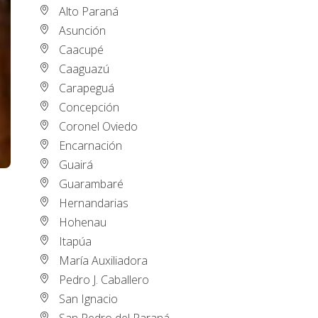
Alto Paraná
Asunción
Caacupé
Caaguazú
Carapeguá
Concepción
Coronel Oviedo
Encarnación
Guairá
Guarambaré
Hernandarias
Hohenau
Itapúa
María Auxiliadora
Pedro J. Caballero
San Ignacio
San Pedro del Paraná