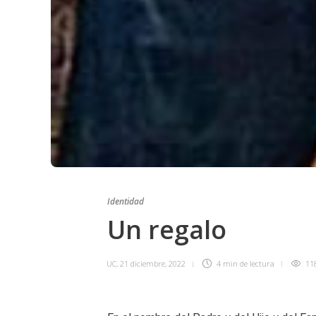
Identidad
Un regalo
UC
,
21 diciembre, 2022
4 min
de lectura
11