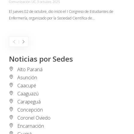
Comunicación UC
,
3 octubre, 2025
C
El jueves 02 de octubre, dio inicio el I Congreso de Estudiantes de
Enfermería, organizado por la Sociedad Científica de…
E
I
Noticias por Sedes
Alto Paraná
Asunción
Caacupé
Caaguazú
Carapeguá
Concepción
Coronel Oviedo
Encarnación