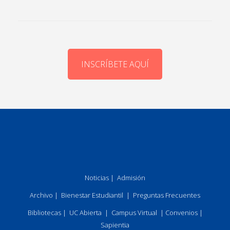
INSCRÍBETE AQUÍ
Noticias
|
Admisión
Archivo
|
Bienestar Estudiantil
|
Preguntas Frecuentes
Bibliotecas
|
UC Abierta
|
Campus Virtual
|
Convenios
|
Sapientia