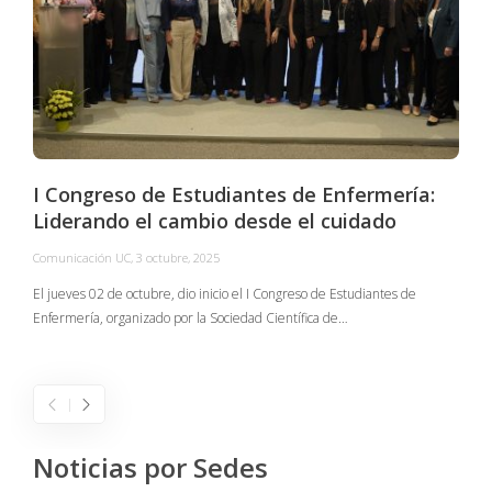
I Congreso de Estudiantes de Enfermería:
Liderando el cambio desde el cuidado
Comunicación UC
,
3 octubre, 2025
C
El jueves 02 de octubre, dio inicio el I Congreso de Estudiantes de
Enfermería, organizado por la Sociedad Científica de…
E
I
Noticias por Sedes