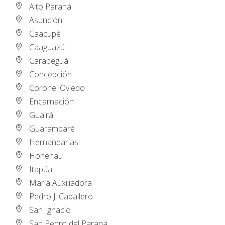
Alto Paraná
Asunción
Caacupé
Caaguazú
Carapeguá
Concepción
Coronel Oviedo
Encarnación
Guairá
Guarambaré
Hernandarias
Hohenau
Itapúa
María Auxiliadora
Pedro J. Caballero
San Ignacio
San Pedro del Paraná